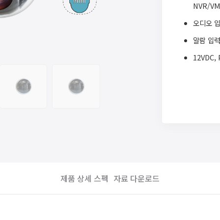
NVR/V
오디오 
알람 입력
12VDC, 
트루 WD
ONVIF 
지능형 이
감지, 화
Direct
이상 음원
자동 음원
제품 상세 스펙
자료 다운로드
스마트 P
PTZ OS