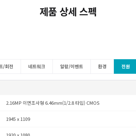
대한민국 
제품 상세 스펙
스마트 
스마트 네
영상 Ma
자동노출 
시큐리티
* -A 
트/회전
네트워크
알람/이벤트
환경
전원
2.16MP 이면조사형 6.46mm(1/2.8 타입) CMOS
1945 x 1109
1920 x 1080