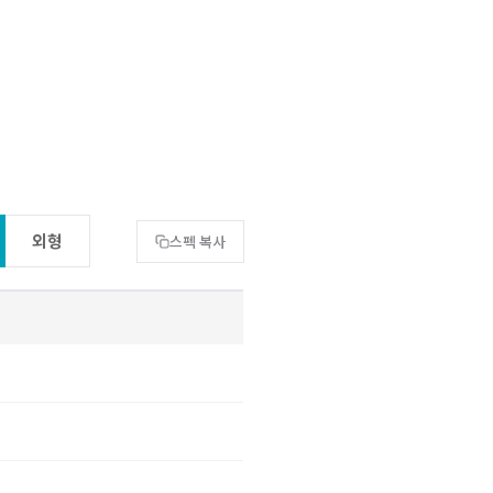
연구개발 및 제조
안개보정
트워크 장애 조치
nual 모드
수동 보정 모드
 영상 프로파일
모델은 오디오 기능 제외
외형
스펙 복사