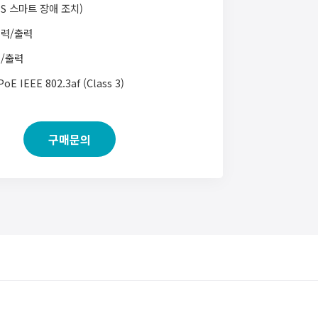
MS 스마트 장애 조치)
입력/출력
/출력
PoE IEEE 802.3af (Class 3)
R 지원
지원
구매문의
미지 분석 이벤트 지원(라인/침범/이탈
면 가림 감지, 충격 감지, 움직임 감지)
IP NVR을 통한 손쉬운 설치
 감지 이벤트 지원
 방송 지원
TZ 조작 지원
D 지원