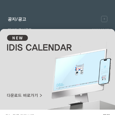
+
공지/공고
제15기 결산공고
2026.03.27
제15기 사업보고서
2026.03.19
제15기 주총공고
2026.02.26
㈜아이디스
본사: 대전 광역시 유성구 테크노3로 8-10
지사: 경기 성남시 분당구 판교로 344
기술상담:
1644-6440
개인정보취급방침
Copyrights 2026. IDIS. Ltd. All rights reserved.