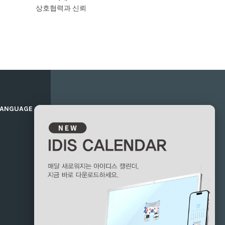
상호협력과 신뢰
LANGUAGE
+
공지/공고
제15기 결산공고
2026.03.27
제15기 사업보고서
2026.03.19
제15기 주총공고
2026.02.26
㈜아이디스
본사: 대전 광역시 유성구 테크노3로 8-10
지사: 경기 성남시 분당구 판교로 344