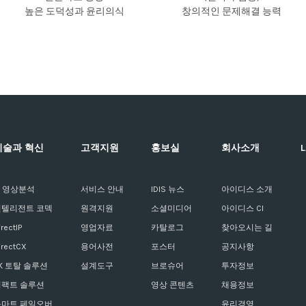
높은 도덕성과 윤리의식
창의적인 문제해결 능력
기술과 혁신
고객지원
홍보실
회사소개
I 영상분석
서비스 안내
IDIS 뉴스
아이디스 소개
인텔리전트 코덱
원격지원
소셜미디어
아이디스 CI
irectIP
영업자료
카탈로그
찾아오시는 길
irectCX
용어사전
포스터
공지사항
K 토탈 솔루션
설계도구
브로슈어
투자정보
컴팩트 솔루션
영상 콘텐츠
채용정보
스마트 페일오버
윤리경영