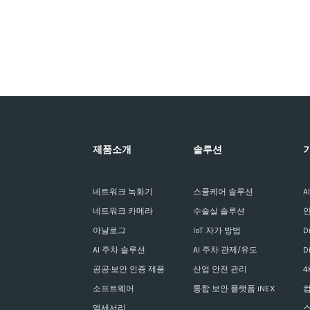
제품소개
솔루션
네트워크 녹화기
스쿨케어 솔루션
A
네트워크 카메라
수술실 솔루션
아날로그
IoT 자가 방범
D
AI 주차 솔루션
AI 주차 관제/유도
D
공공·보안 인증 제품
산업 안전 관리
4
소프트웨어
통합 보안 플랫폼 iNEX
액세서리