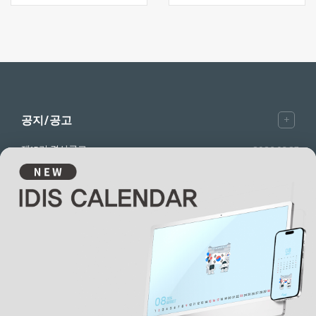
+
공지/공고
제15기 결산공고
2026.03.27
제15기 사업보고서
2026.03.19
제15기 주총공고
2026.02.26
㈜아이디스
본사: 대전 광역시 유성구 테크노3로 8-10
지사: 경기 성남시 분당구 판교로 344
기술상담:
1644-6440