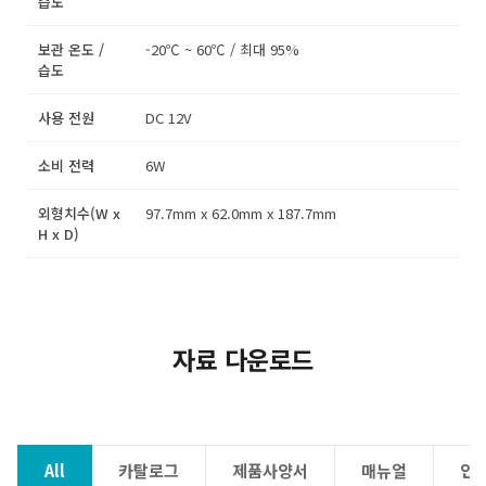
습도
보관 온도 /
-20℃ ~ 60℃ / 최대 95%
습도
사용 전원
DC 12V
소비 전력
6W
외형치수(W x
97.7mm x 62.0mm x 187.7mm
H x D)
자료 다운로드
All
카탈로그
제품사양서
매뉴얼
인