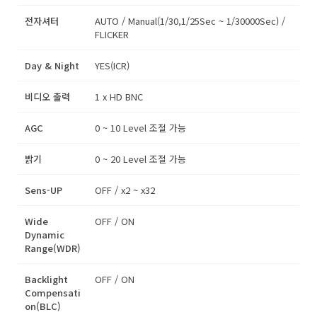
전자셔터
AUTO / Manual(1/30,1/25Sec ~ 1/30000Sec) /
FLICKER
Day & Night
YES(ICR)
비디오 출력
1 x HD BNC
AGC
0 ~ 10 Level 조절 가능
밝기
0 ~ 20 Level 조절 가능
Sens-UP
OFF / x2 ~ x32
Wide
OFF / ON
Dynamic
Range(WDR)
Backlight
OFF / ON
Compensati
on(BLC)