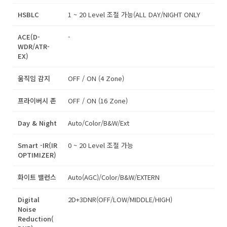
HSBLC
1 ~ 20 Level 조절 가능(ALL DAY/NIGHT ONLY
ACE(D-
-
WDR/ATR-
EX)
움직임 감지
OFF / ON (4 Zone)
프라이버시 존
OFF / ON (16 Zone)
Day & Night
Auto/Color/B&W/Ext
Smart -IR(IR
0 ~ 20 Level 조절 가능
OPTIMIZER)
화이트 밸런스
Auto(AGC)/Color/B&W/EXTERN
Digital
2D+3DNR(OFF/LOW/MIDDLE/HIGH)
Noise
Reduction(