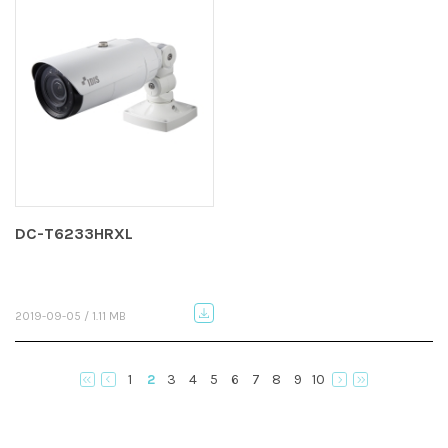
DC-T6233HRXL
2019-09-05 / 1.11 MB
1
2
3
4
5
6
7
8
9
10